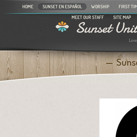
HOME
SUNSET EN ESPAÑOL
WORSHIP
FIRST TI
MEET OUR STAFF
SITE MAP
Sunset Uni
Love
Sunse