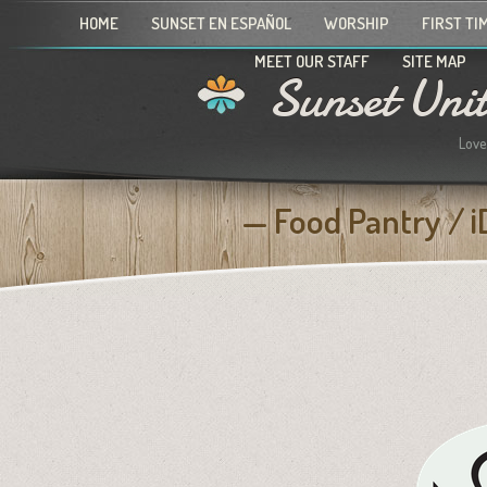
HOME
SUNSET EN ESPAÑOL
WORSHIP
FIRST TI
MEET OUR STAFF
SITE MAP
Sunset Uni
Love
Food Pantry / 